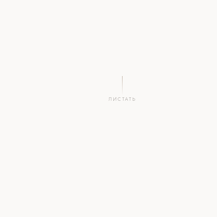
ЛИСТАТЬ
2
.by
∞
1
СИМВОЛА
НАЦ.
ПРИМЕНЕНИЙ
ВЛАДЕЛЕЦ
ЗОНА