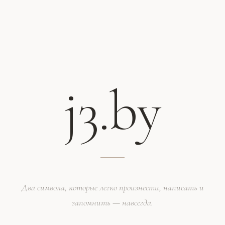
j3.by
Два символа, которые легко произнести, написать и
запомнить — навсегда.