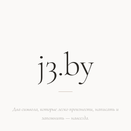
j3.by
Два символа, которые легко произнести, написать и
запомнить — навсегда.