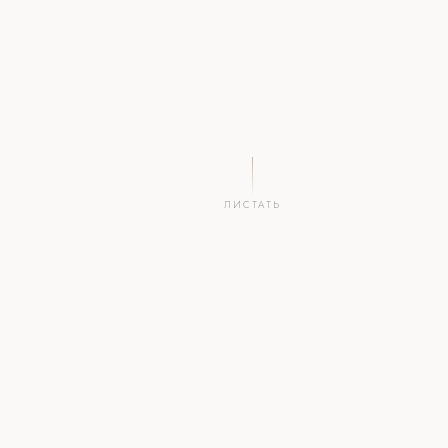
ЛИСТАТЬ
2
.by
∞
1
СИМВОЛА
НАЦ.
ПРИМЕНЕНИЙ
ВЛАДЕЛЕЦ
ЗОНА