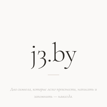
j3.by
Два символа, которые легко произнести, написать и
запомнить — навсегда.