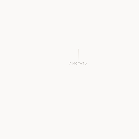
ЛИСТАТЬ
2
.by
∞
1
СИМВОЛА
НАЦ.
ПРИМЕНЕНИЙ
ВЛАДЕЛЕЦ
ЗОНА