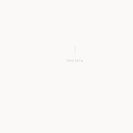
ЛИСТАТЬ
2
.by
∞
1
СИМВОЛА
НАЦ.
ПРИМЕНЕНИЙ
ВЛАДЕЛЕЦ
ЗОНА