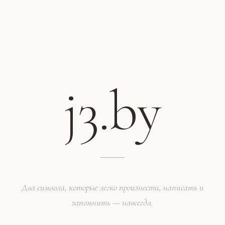
j3.by
Два символа, которые легко произнести, написать и
запомнить — навсегда.