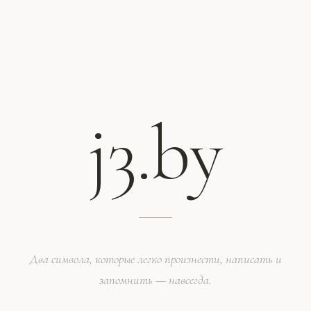
j3.by
Два символа, которые легко произнести, написать и
запомнить — навсегда.