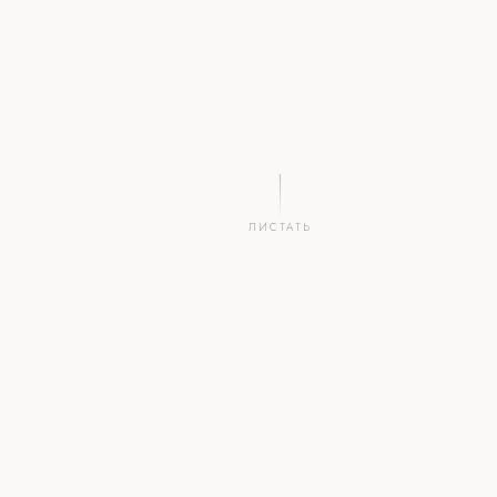
ЛИСТАТЬ
2
.by
∞
1
СИМВОЛА
НАЦ.
ПРИМЕНЕНИЙ
ВЛАДЕЛЕЦ
ЗОНА